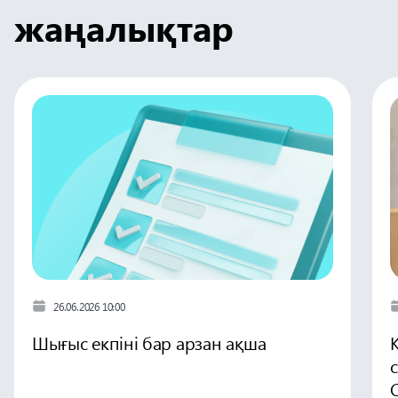
жаңалықтар
26.06.2026 10:00
Шығыс екпіні бар арзан ақша
C