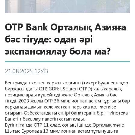
OTP Bank Орталық Азияға
бәс тігуде: одан әрі
экспансиялау бола ма?
21.08.2025 12:43
Венгриядан келген қаржы холдингі (тикер: Будапешт қор
биржасындағы OTP, GDR: LSE-дегі OTPD) халықаралық
позицияларды күшейтеді және Орталық Азияға бәс
тігеді. 2023 жылы OTP 36 миллионнан астам тұрғыны бар
қарқынды дамып келе жатқан нарыққа қол жеткізе
отырып, Өзбекстандағы ең ірі банктердің бірі – Ипотека-
Банктің бақылау пакетін сатып алды.
Бүгінгі таңда OTP 11 елде, соның ішінде Орталық және
Шығыс Еуропада 13 миллионнан астам тұтынушыға