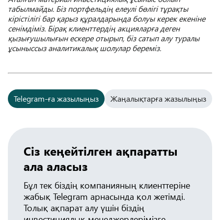
табылмайды. Біз портфельдің елеулі бөлігі тұрақты
кірістілігі бар қарыз құралдарында болуы керек екеніне
сенімдіміз. Бірақ клиенттердің акцияларға деген
қызығушылығын ескере отырып, біз сатып алу туралы
ұсыныссыз аналитикалық шолулар береміз.
Telegram-ға жазылыңыз
Жаңалықтарға жазылыңыз
Сіз кеңейтілген ақпаратты
ала аласыз
Бұл тек біздің компанияның клиенттеріне
жабық Telegram арнасында қол жетімді.
Толық ақпарат алу үшін біздің
инвестициялық менеджерлерімізге