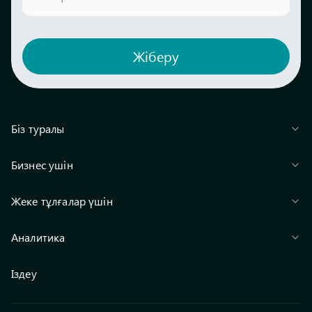
Жіберу
Біз туралы
Бизнес ушін
Жеке тұлғалар үшін
Аналитика
Іздеу