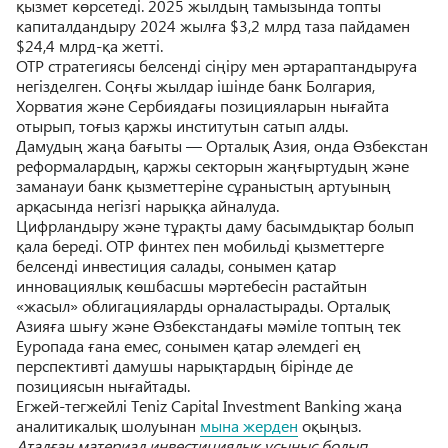
қызмет көрсетеді. 2025 жылдың тамызында топты
капиталдандыру 2024 жылға $3,2 млрд таза пайдамен
$24,4 млрд-қа жетті.
OTP стратегиясы белсенді сіңіру мен әртараптандыруға
негізделген. Соңғы жылдар ішінде банк Болгария,
Хорватия және Сербиядағы позицияларын нығайта
отырып, тоғыз қаржы институтын сатып алды.
Дамудың жаңа бағыты — Орталық Азия, онда Өзбекстан
реформалардың, қаржы секторын жаңғыртудың және
заманауи банк қызметтеріне сұраныстың артуының
арқасында негізгі нарыққа айналуда.
Цифрландыру және тұрақты даму басымдықтар болып
қала береді. OTP финтех пен мобильді қызметтерге
белсенді инвестиция салады, сонымен қатар
инновациялық көшбасшы мәртебесін растайтын
«жасыл» облигацияларды орналастырады. Орталық
Азияға шығу және Өзбекстандағы мәміле топтың тек
Еуропада ғана емес, сонымен қатар әлемдегі ең
перспективті дамушы нарықтардың бірінде де
позициясын нығайтады.
Егжей-тегжейлі Тeniz Capital Investment Banking жаңа
аналитикалық шолуынан
мына жерден
оқыңыз.
Аталған материал инвестициялық ұсыныс болып