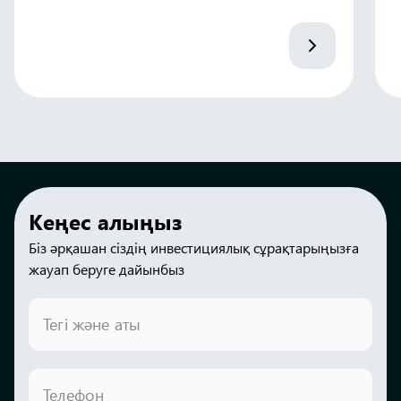
Кеңес алыңыз
Біз әрқашан сіздің инвестициялық сұрақтарыңызға
жауап беруге дайынбыз
Тегі және аты
Телефон