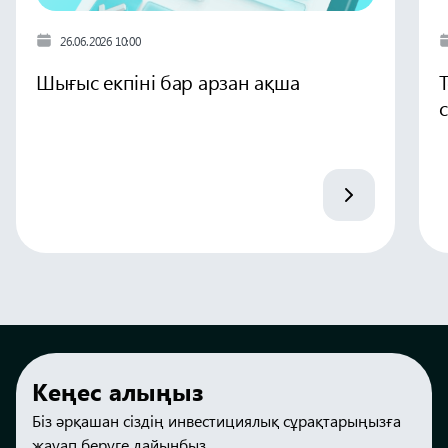
26.06.2026 10:00
Шығыс екпіні бар арзан ақша
Кеңес алыңыз
Біз әрқашан сіздің инвестициялық сұрақтарыңызға
жауап беруге дайынбыз