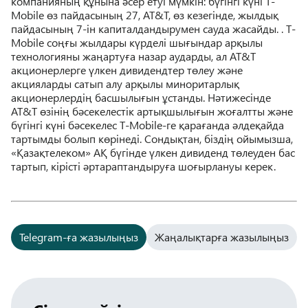
компанияның құнына әсер етуі мүмкін: бүгінгі күні T-
Mobile өз пайдасының 27, AT&T, өз кезегінде, жылдық
пайдасының 7-ін капиталдандырумен сауда жасайды. . T-
Mobile соңғы жылдары күрделі шығындар арқылы
технологияны жаңартуға назар аударды, ал AT&T
акционерлерге үлкен дивидендтер төлеу және
акцияларды сатып алу арқылы миноритарлық
акционерлердің басшылығын ұстанды. Нәтижесінде
AT&T өзінің бәсекелестік артықшылығын жоғалтты және
бүгінгі күні бәсекелес T-Mobile-ге қарағанда әлдеқайда
тартымды болып көрінеді. Сондықтан, біздің ойымызша,
«Қазақтелеком» АҚ бүгінде үлкен дивиденд төлеуден бас
тартып, кірісті әртараптандыруға шоғырлануы керек.
Telegram-ға жазылыңыз
Жаңалықтарға жазылыңыз