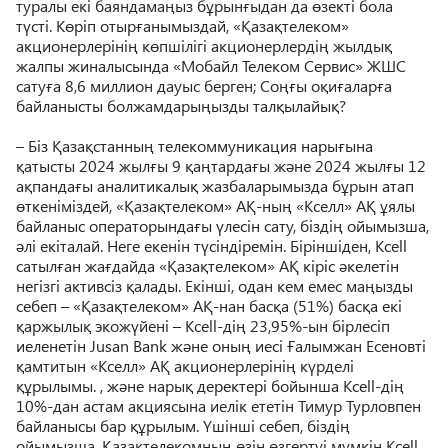
туралы екі баяндамаңыз бұрынғыдан да өзекті бола
түсті. Көріп отырғанымыздай, «Қазақтелеком»
акционерлерінің көпшілігі акционерлердің жылдық
жалпы жиналысында «Мобайл Телеком Сервис» ЖШС
сатуға 8,6 миллион дауыс берген; Соңғы оқиғаларға
байланысты болжамдарыңызды талқылайық?
– Біз Қазақстанның телекоммуникация нарығына
қатысты 2024 жылғы 9 қаңтардағы және 2024 жылғы 12
ақпандағы аналитикалық жазбаларымызда бұрын атап
өткеніміздей, «Қазақтелеком» АҚ-ның «Кселл» АҚ ұялы
байланыс операторындағы үлесін сату, біздің ойымызша,
әлі екіталай. Неге екенін түсіндіремін. Біріншіден, Kcell
сатылған жағдайда «Қазақтелеком» АҚ кіріс әкелетін
негізгі активсіз қалады. Екінші, одан кем емес маңызды
себеп – «Қазақтелеком» АҚ-нан басқа (51%) басқа екі
қаржылық экожүйені – Kcell-дің 23,95%-ын бірлесіп
иеленетін Jusan Bank және оның иесі Ғалымжан Есеновті
қамтитын «Кселл» АҚ акционерлерінің күрделі
құрылымы. , және нарық деректері бойынша Kcell-дің
10%-дан астам акциясына иелік ететін Тимур Турловпен
байланысы бар құрылым. Үшінші себеп, біздің
ойымызша, Қазақтелекомның өзін өзгертуі мүмкін Kcell