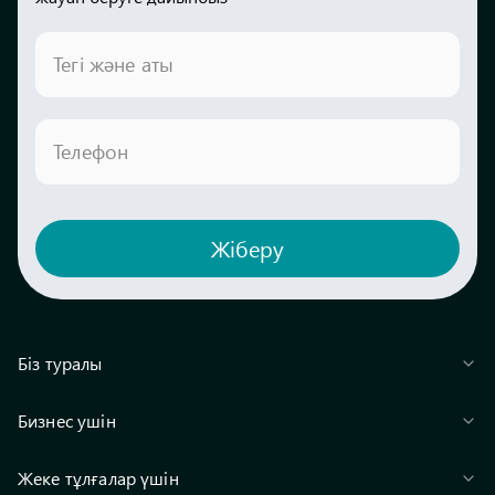
Тегі және аты
Телефон
Жіберу
Біз туралы
Бизнес ушін
Жеке тұлғалар үшін