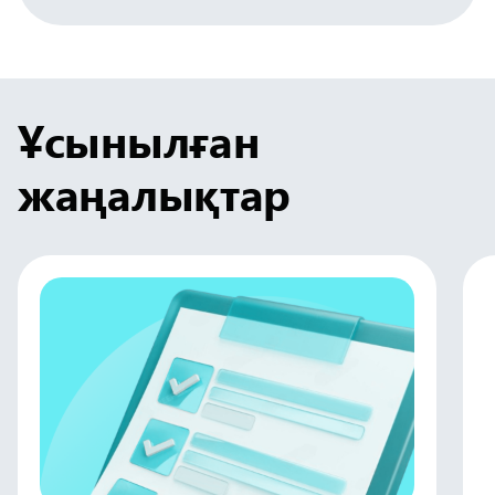
Ұсынылған
жаңалықтар