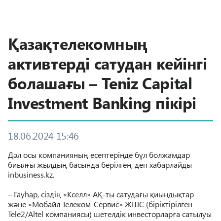
Қазақтелекомның
активтерді сатудан кейінгі
болашағы – Teniz Capital
Investment Banking пікірі
18.06.2024 15:46
Дәл осы компанияның есептерінде бұл болжамдар
биылғы жылдың басында берілген, деп хабарлайды
inbusiness.kz.
– Гауһар, сіздің «Кселл» АҚ-ты сатудағы қиындықтар
және «Мобайл Телеком-Сервис» ЖШС (біріктірілген
Tele2/Altel компаниясы) шетелдік инвесторларға сатылуы