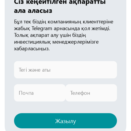
Сіз кеңейтілген ақпаратты
ала аласыз
Бұл тек біздің компанияның клиенттеріне
жабық Telegram арнасында қол жетімді.
Толық ақпарат алу үшін біздің
инвестициялық менеджерлерімізге
хабарласыңыз.
Тегі және аты
Почта
Телефон
Жазылу