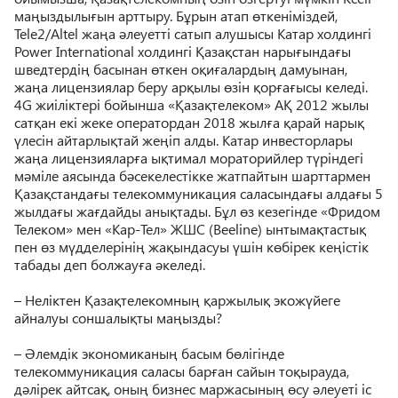
маңыздылығын арттыру. Бұрын атап өткеніміздей,
Tele2/Altel жаңа әлеуетті сатып алушысы Катар холдингі
Power International холдингі Қазақстан нарығындағы
шведтердің басынан өткен оқиғалардың дамуынан,
жаңа лицензиялар беру арқылы өзін қорғағысы келеді.
4G жиіліктері бойынша «Қазақтелеком» АҚ 2012 жылы
сатқан екі жеке оператордан 2018 жылға қарай нарық
үлесін айтарлықтай жеңіп алды. Катар инвесторлары
жаңа лицензияларға ықтимал мораторийлер түріндегі
мәміле аясында бәсекелестікке жатпайтын шарттармен
Қазақстандағы телекоммуникация саласындағы алдағы 5
жылдағы жағдайды анықтады. Бұл өз кезегінде «Фридом
Телеком» мен «Кар-Тел» ЖШС (Beeline) ынтымақтастық
пен өз мүдделерінің жақындасуы үшін көбірек кеңістік
табады деп болжауға әкеледі.
– Неліктен Қазақтелекомның қаржылық экожүйеге
айналуы соншалықты маңызды?
– Әлемдік экономиканың басым бөлігінде
телекоммуникация саласы барған сайын тоқырауда,
дәлірек айтсақ, оның бизнес маржасының өсу әлеуеті іс