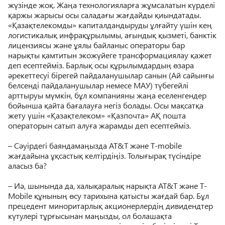
жүзінде жоқ. Жаңа технологияларға жұмсалатын күрделі
қаржы жарысы осы саладағы жағдайды қиындатады.
«Қазақтелекомды» капиталдандыруды ұлғайту үшін кең
логистикалық инфрақұрылымы, ағындық қызметі, банктік
лицензиясы және ұялы байланыс операторы бар
нарықты қамтитын экожүйеге трансформациялау қажет
деп есептейміз. Барлық осы құрылымдардың өзара
әрекеттесуі бірегей пайдаланушылар санын (Ай сайынғы
белсенді пайдаланушылар немесе МАУ) түбегейлі
арттыруы мүмкін, бұл компанияны жаңа еселенгендер
бойынша қайта бағалауға негіз болады. Осы мақсатқа
жету үшін «Қазақтелеком» «Қазпочта» АҚ пошта
операторын сатып алуға жарамды деп есептейміз.
– Сәуірдегі баяндамаңызда AT&T және T-mobile
жағдайына ұқсастық келтірдіңіз. Толығырақ түсіндіре
аласыз ба?
– Иә, шынында да, халықаралық нарықта AT&T және T-
Mobile құнының өсу тарихына қатысты жағдай бар. Бұл
прецедент миноритарлық акционерлердің дивидендтер
күтулері тұрғысынан маңызды, ол болашақта