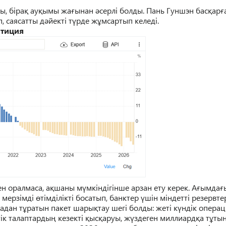
, біра
қ
ау
қ
ымы жа
ғ
ынан
ә
серлі болды. Пань Гуншэн бас
қ
ар
ғ
, саясатты д
ә
йекті т
ү
рде ж
ұ
мсартып келеді.
стиция
нен оралмаса
,
ақшаны мүмкіндігінше арзан ету керек
.
Ағымдағ
мерзімді өтімділікті босатып
,
банктер үшін міндетті резервте
адан т
ұ
ратын
пакет шары
қ
тау шегі бол
ды: жеті к
ү
ндік операц
ік талаптарды
ң
кезекті
қ
ыс
қ
аруы
, ж
ү
здеген миллиард
қ
а т
ұ
тын