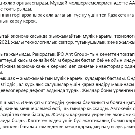
циялар орналастырды. М
ұ
ндай м
ө
лшерлемелермен
ә
детте AA
есе толтырылды.
аннан г
ө
рі арзаныра
қ
ала ал
ғ
анын
т
ү
сіну
ү
шін тек
Қ
аза
қ
стан
ғ
а
анын
қ
арау керек.
ытай экономикасында жылжымайтын м
ү
лік нары
ғ
ы, технолог
. 2021 жылы технологиялы
қ
сектор, т
ұ
тынушылы
қ
ж
ә
не жылжы
қ
ы
ғ
а жы
ғ
ылды. Рекордты
қ
IPO Ant Group- ты
ң
кенеттен то
қ
та
реттеуші
қ
ысым онлайн білім беруден бастап бейне ойын инду
ті жа
ң
а экономиканы
ң
к
ө
рмесі деп сана
ғ
ан инвесторлар ода
ы.
ры
қ
ша
қ
– жылжымайтын м
ү
лік нары
ғ
ы
құ
лдырай бастады
. Он
ізгі
ә
дісі, ал
құ
рылыс салушылар
ү
шін
қ
арыз
ө
ндіру
машинасы 
 девелоперлер дефолт алдында т
ұ
рды. Жылдар бойы
ү
рленген 
п шы
қ
ты.
Ә
л-ау
қ
аты п
ә
терді
ң
құ
нына байланысты бол
ғ
ан
қ
ыт
і, жина
қ
м
ө
лшерлемесі
ө
сті, шы
ғ
ындар
қ
ыс
қ
арды. Авток
ө
лік
ә
сері тез с
ө
не бастады.
Жо
ғ
ары
қ
ар
қ
ын
ғ
а
ү
йренген экономика
пайда болды.
К
ө
птеген елдер
ү
шін б
ұ
л экзотикалы
қ
болып к
ө
р
ы,
ө
йткені ба
ғ
алар т
ө
мендеген кезде
қ
арызды
ң
на
қ
ты ауырлы
ғ