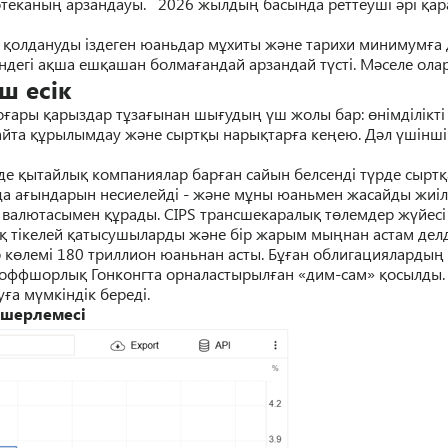
отеканы
ң
арзандауы.
2026 жылды
ң
басында реттеуші
ә
рі
қ
ар
–
қ
олдануды іздеген юаньдар м
ұ
хиты ж
ә
не тарихи минимум
ғ
а
ндегі а
қ
ша еш
қ
ашан болма
ғ
андай
арзандай т
ү
сті
. М
ә
селе ола
ш есік
о
ғ
ары
қ
арыздар т
ұ
за
ғ
ынан шы
ғ
уды
ң
ү
ш жолы бар:
ө
німділікт
айта
құ
рылымдау ж
ә
не сырт
қ
ы нары
қ
тар
ғ
а ке
ң
ею. Д
ә
л
ү
шінші 
де
қ
ытайлы
қ
компаниялар бар
ғ
ан сайын белсенді т
ү
рде сырт
қ
да а
ғ
ындарын несиелейді - ж
ә
не м
ұ
ны юаньмен жасайды жиіл
 валютасымен
құ
рады. CIPS трансшекаралы
қ
т
ө
лемдер ж
ү
йесі
қ
тікелей
қ
атысушыларды ж
ә
не бір жарым мы
ң
нан астам дел
 к
ө
лемі
180 триллион юаньнан асты. Б
ұғ
ан облигацияларды
ң
 оффшорлы
қ
Гонконгта орналастырыл
ғ
ан «дим-сам»
қ
осылды
у
ғ
а м
ү
мкіндік береді.
лшерлемесі