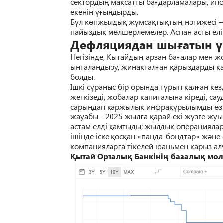
секторды
ң
ма
қ
сатты ба
ғ
дарламалары, ип
екенін
ұғ
ындырды
.
Б
ұ
л к
ө
пжылды
қ
ж
ұ
мса
қ
ты
қ
ты
ң
н
ә
тижесі 
пайызды
қ
м
ө
лшерлемелер. Аспан асты елі
Дефляциядан шы
ғ
атын
ү
Негізінде,
Қ
ытайды
ң
арзан ба
ғ
алар мен ж
ынталандыру, жина
қ
тал
ғ
ан
қ
арыздарды
қ
болды.
Ішкі с
ұ
раныс б
ір орында
т
ұ
рып
қ
ал
ғ
ан
кез
жеткізеді, жобалар капиталына кіреді, сау
сарындап
қ
аржылы
қ
инфра
құ
рылымды
ө
з
жауабы - 2025 жыл
ғ
а
қ
арай екі ж
ү
зге жуы
астам елді
қ
амтыды; жылды
қ
операциялар
ішінде іске
қ
ос
қ
ан
«панда-бондтар» ж
ә
не
компаниялар
ғ
а тікелей юаньмен
қ
арыз ал
Қытай Орталық Банкінің базалық мө