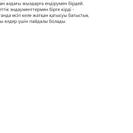
ан алда
ғ
ы жылдар
ғ
а ендірумен бірдей.
ттік эндаументтермен бірге кірд
і
-
танда
ө
сіп келе жат
қ
ан
қ
атысуы батысты
қ
ты елдер
ү
шін пайдалы болады.