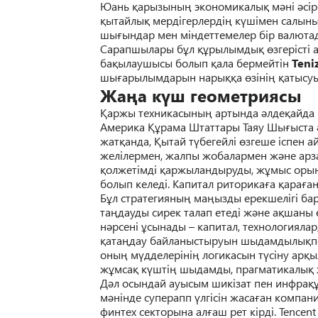
Юань
қ
арызыны
ң
экономикалы
қ
м
ә
ні
ә
сі
қ
ытайлы
қ
мердігерлерді
ң
к
ү
шімен салыны
шы
ғ
ындар мен міндеттемелер бір валюта
Сарапшылары б
ұ
л
құ
рылымды
қ
ө
згерісті 
ба
қ
ылаушысы болып
қ
ала бермейтін
Teni
шы
ғ
арылымдарын
нары
ққ
а
ө
зіні
ң
қ
атысуы
Жа
ң
а к
ү
ш
геометрия
сы
Қ
аржы техникасыны
ң
артында
ә
лде
қ
айда 
Америка
Құ
рама Штаттары Таяу Шы
ғ
ыста
жат
қ
анда,
Қ
ытай т
ү
бегейлі
ө
згеше іспен а
желілермен, жалпы жобалармен ж
ә
не арз
қ
олжетімді
қ
аржыландыруды, ж
ұ
мыс оры
болып келеді. Капитал риторика
ғ
а
қ
ара
ғ
ан
Б
ұ
л стратегияны
ң
ма
ң
ызды ерекшелігі бар
та
ң
дауды сирек талап етеді ж
ә
не а
қ
шаны 
н
ә
рсені
ұ
сынады – капитал, технологиялар
қ
ата
ң
дау
байланыстыруын шыдамдылы
қ
п
оны
ң
м
ү
дделеріні
ң
логикасын т
ү
сіну ар
қ
ы
ж
ұ
мса
қ
к
ү
шті
ң
шыдамды, прагматикалы
қ
Д
ә
л осындай ауысым шикізат пен инфра
қ
м
ә
нінде суперапп
ү
лгісін жаса
ғ
ан компан
финтех секторына ал
ғ
аш рет кірді. Tencen