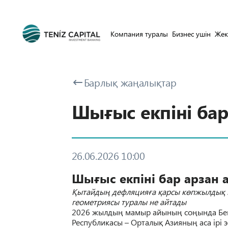
Компания туралы
Бизнес ушін
Жек
Барлық жаңалықтар
Шығыс екпіні бар
26.06.2026 10:00
Шы
ғ
ыс екпіні бар арзан 
Қ
ытайды
ң
дефляция
ғ
а
қ
арсы к
ө
пжылды
қ
геометриясы туралы не айтады
2026 жылды
ң
мамыр айыны
ң
со
ң
ында Бе
Республикасы – Орталы
қ
Азияны
ң
аса ірі