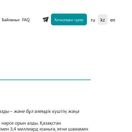
ru
kz
en
Байланыс
FAQ
Қоңырауды сұрау
алды
–
ж
ә
не б
ұ
л
ә
лемдік к
ү
шті
ң
жа
ң
а
 н
ә
рсе орын алды.
Қ
аза
қ
стан
імен
3,4 миллиард юань
ғ
а, я
ғ
ни
шамамен