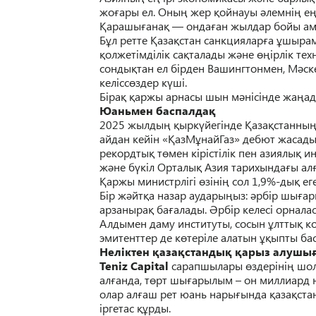
жо
ғ
ары ел. Оны
ң
жер
қ
ойнауы
ә
лемні
ң
е
Қ
арашы
ғ
ана
қ
— онда
ғ
ан жылдар бойы а
Б
ұ
л ретте
Қ
аза
қ
стан санкциялар
ғ
а
ұ
шырама
қ
олжетімділік са
қ
талады ж
ә
не
өң
ірлік те
с
онды
қ
тан ел бірден Вашингтонмен, М
ә
ск
келісс
ө
здер к
ү
ші.
Бірақ қаржы арнасы шын
м
ә
нісінде
жаңа
д
Юаньмен баспалда
қ
2025 жылды
ң
қ
ырк
ү
йегінде
Қ
аза
қ
станны
айдан кейін «
Қ
азМ
ұ
найГаз» дебют жасады
рекордты
қ
т
ө
мен кірістілік пен азиялы
қ
ин
ж
ә
не б
ү
кіл Орталы
қ
Азия тарихында
ғ
ы ал
Қ
аржы министрлігі
ө
зіні
ң
сол 1,9%-ды
қ
ег
Бір ж
ә
йт
қ
а
назар аудары
ң
ыз:
ә
рбір шы
ғ
ар
арзаныра
қ
ба
ғ
алады.
Ә
рбір келесі орнала
Алдымен даму институты, сосын
ұ
лтты
қ
ко
эмитенттер де к
ө
теріле алатын
ұқ
ыпты ба
Неліктен
қ
аза
қ
станды
қ
қ
арыз алушы
Teniz Capital
сарапшылары
ө
здеріні
ң
шол
ал
ғ
анда, т
ө
рт шы
ғ
арылым – он миллиард 
олар ал
ғ
аш рет юань нары
ғ
ында
қ
аза
қ
ста
іргетас
құ
рды.