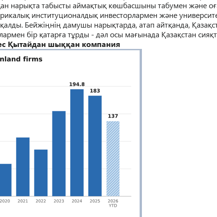
қ
ан нары
қ
та табысты айма
қ
ты
қ
к
ө
шбасшыны табумен ж
ә
не о
ғ
ерикалы
қ
институционалды
қ
инвесторлармен ж
ә
не университе
қ
алды. Бейжі
ң
ні
ң
дамушы нары
қ
тарда, атап айт
қ
анда,
Қ
аза
қ
с
олармен бір
қ
а
тар
ғ
а т
ұ
рды
- д
ә
л осы ма
ғ
ынада
Қ
аза
қ
стан сия
қ
ес Қытай
дан шы
ққ
ан
компания