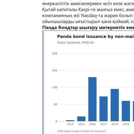
ө
нерк
ә
сіптік м
ә
мілелермен:
ө
сіп келе жат
Қ
ытай капиталы Kaspi-ге жал
ғ
ыз емес, ам
компанияны
ң
ө
зі Nasdaq-та жария болып
ойыншыларды ы
ғ
ыстырып
қ
ана
қ
оймай, 
П
анда бондтар
ш
ығару материктік ем