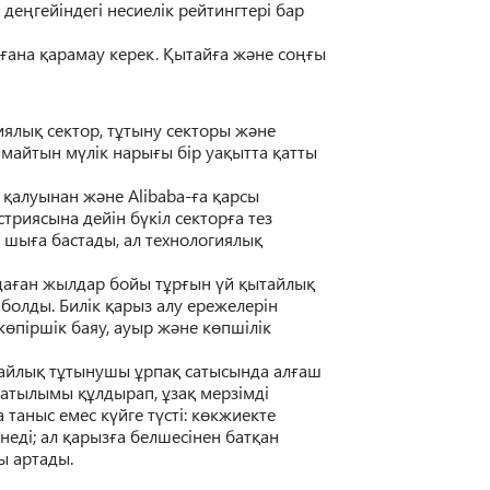
 де
ң
гейіндегі несиелік рейтингтері бар
ғ
ана
қ
арамау керек.
Қ
ытай
ғ
а ж
ә
не со
ңғ
ы
иялы
қ
сектор, т
ұ
тыну секторы ж
ә
не
майтын м
ү
лік нары
ғ
ы бір уа
қ
ытта
қ
атты
п
қ
алуынан ж
ә
не Alibaba-
ғ
а
қ
арсы
стриясына дейін б
ү
кіл сектор
ғ
а тез
н шы
ғ
а бастады, ал технологиялы
қ
да
ғ
ан жылдар бойы т
ұ
р
ғ
ын
ү
й
қ
ытайлы
қ
болды.
Билік
қ
арыз алу ережелерін
к
ө
піршік баяу, ауыр ж
ә
не к
ө
пшілік
айлы
қ
т
ұ
тынушы
ұ
рпа
қ
сатысында ал
ғ
аш
 сатылымы
құ
лдырап
,
ұ
за
қ
мерзімді
 таныс емес к
ү
йге т
ү
сті: к
ө
кжиекте
інеді; ал
қ
арыз
ғ
а белшесінен бат
қ
ан
ы артады.