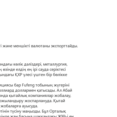
ті ж
ә
не меншікті валютаны экспорттайды.
ында
ғ
ы к
ө
лік д
ә
ліздері, металлургия,
ң
ө
зінде елді
ң
е
ң
ірі сауда серіктесі
сында
ғ
ы
Қ
ХР
ү
лесі
ү
штен бір б
ө
лікк
е
ициясы бар Fufeng тобыны
ң
ж
ү
геріні
миллиард доллармен
қ
атысады. Ал Абай
онда
қ
ытайлы
қ
компаниялар жобалау,
ржыландыру жоспарлануда.
Қ
ытай
к жобалар
ғ
а ауысуда.
тінін т
ү
сіну ма
ң
ызды. Б
ұ
л Орталы
қ
шінде жан басына ша
ққ
анда
ғ
ы ЖІ
Ө
-і е
ң