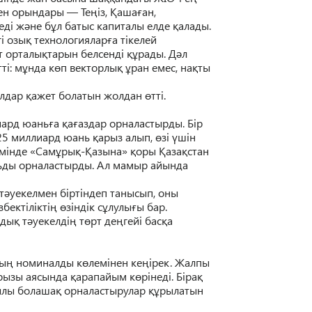
ен орындары — Те
ң
із,
Қ
аша
ғ
ан,
еді ж
ә
не б
ұ
л батыс капиталы елде
қ
алады.
гі озы
қ
технологиялар
ғ
а тікелей
т
орталы
қ
тарын белсенді
құ
рады
. Д
ә
л
ті: м
ұ
нда к
ө
п векторлы
қ
ұ
ран емес, на
қ
ты
лдар қажет болатын жолдан өтті.
иард юань
ғ
а
қ
а
ғ
аздар орналастырды. Бір
,25 миллиард юань
қ
арыз алып,
ө
зі
ү
шін
мінде «Сам
ұ
ры
қ
-
Қ
азына»
қ
оры
Қ
аза
қ
стан
ьды орналастырды. Ал мамыр айында
т
ә
уекелмен біртіндеп танысып, оны
ізбектілікті
ң
ө
зіндік с
ұ
лулы
ғ
ы бар.
нды
қ
т
ә
уекелді
ң
т
ө
рт де
ң
гейі бас
қ
а
ы
ң
номиналды к
ө
лемінен ке
ң
ірек. Жалпы
рызы аясында
қ
арапайым к
ө
рінеді. Біра
қ
лы болаша
қ
орналастырулар
құ
рылатын