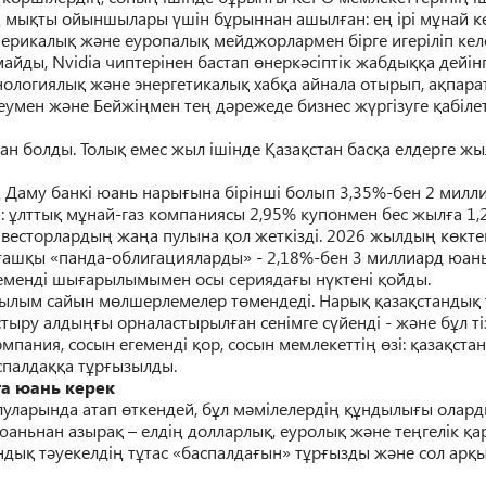
ң
мы
қ
ты ойыншылары
ү
шін б
ұ
рыннан ашыл
ғ
ан: е
ң
ірі м
ұ
най к
мерикалы
қ
ж
ә
не еуропалы
қ
мейджорлармен бірге игеріліп кел
йды, Nvidia чиптерінен бастап
ө
нерк
ә
сіптік жабды
ққ
а дейін
хнологиялы
қ
ж
ә
не энергетикалы
қ
хаб
қ
а айнала отырып, а
қ
пара
еумен ж
ә
не Бейжі
ң
мен те
ң
д
ә
режеде бизнес ж
ү
ргізуге
қ
абілет
ан
болды. Толық емес жыл ішінде Қазақстан басқа елдерге жы
ң
Даму банкі юань нары
ғ
ына бірінші болып 3,35%-бен 2 милл
:
ұ
лтты
қ
м
ұ
най-газ компаниясы 2,95% купонмен бес жыл
ғ
а 1
весторларды
ң
жа
ң
а пулына
қ
ол жеткізді. 2026 жылды
ң
к
ө
кте
ғ
аш
қ
ы «панда-облигацияларды» - 2,18%-бен 3 миллиард юан
еменді шы
ғ
арылымымен осы серияда
ғ
ы
н
ү
ктені
қ
ойды
.
ылым сайын м
ө
лшерлемелер
т
ө
мендеді. Нары
қ
қ
аза
қ
станды
қ
стыру алды
ңғ
ы орналастырыл
ғ
ан сенімге с
ү
йенді - ж
ә
не б
ұ
л т
мпания, сосын егеменді
қ
ор, сосын мемлекетті
ң
ө
зі:
қ
аза
қ
ста
спалда
ққ
а т
ұ
р
ғ
ызылды.
ғ
а
юань керек
уларында атап
ө
ткендей, б
ұ
л м
ә
мілелерді
ң
құ
ндылы
ғ
ы
олард
юаньнан азыра
қ
– елді
ң
долларлы
қ
, еуролы
қ
ж
ә
не те
ң
гелік
қ
а
нды
қ
т
ә
уекелді
ң
т
ұ
тас «баспалда
ғ
ын» т
ұ
р
ғ
ызды ж
ә
не сол ар
қ
ы