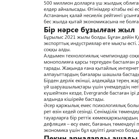
500 миллион доллар
ғ
а
ү
ш жылды
қ
облига
елдер айналысады.
Ө
тінімдер кітабы екі 
Астананы
ң
қ
алай несиелік рейтингі
ұ
сын
ғ
бес жылда
қ
ытай экономикасына не бол
ғ
Бір н
ә
рсе б
ұ
зыл
ғ
ан жыл
Б
ұ
рылыс 2021 жылы болды. Б
ұғ
ан дейін
Қ
экспортты
қ
индустриялар
ө
те мы
қ
ты
ө
сті
со
ққ
ы алды.
Алдымен технологиялы
қ
чемпиондар со
қ
монополия
ғ
а
қ
арсы тергеуден бастал
ғ
ан 
тарады. Жа
қ
ында
ғ
ана
қ
ытайлы
қ
интернет
алпауыттарды
ң
ба
ғ
алары шашыла бастад
Бірден дерлік екінші,
ә
лде
қ
айда тере
ң
жа
ү
й шаруашылы
қ
тары
ү
шін
ү
немдеуді
ң
нег
к
ү
шейткен кезде, Evergrande баста
ғ
ан ірі
алдында кішірейе бастады.
Ә
сер
қ
аржылы
қ
емес психологиялы
қ
болы
рет
ө
зін кедей сезінді. Сенімділік т
ө
мендед
тауарлар
ғ
а бір реттік к
ө
мек
қ
аржыларды
ң
дефляция –
ө
су емес, ба
ғ
аны
ң
т
ө
мендеуі 
экономика
ү
шін б
ұ
л
қ
ауіпті диагноз болд
Пекин арналарды ашады