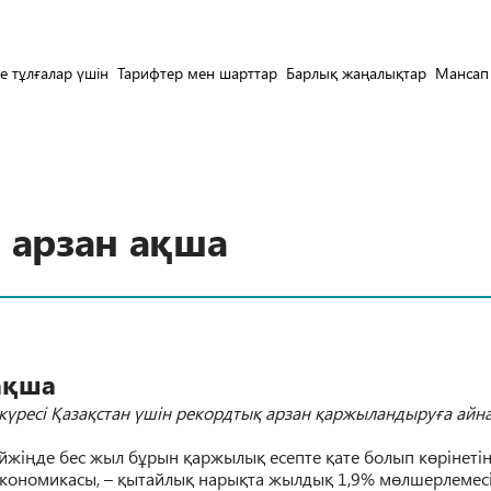
е тұлғалар үшін
Тарифтер мен шарттар
Барлық жаңалықтар
Мансап
 арзан ақша
а
қ
ша
к
ү
ресі
Қ
аза
қ
стан
ү
шін рекордты
қ
арзан
қ
аржыландыру
ғ
а айн
йжі
ң
де бес жыл б
ұ
рын
қ
аржылы
қ
есепте
қ
ате болып к
ө
рінетін
 экономикасы, –
қ
ытайлы
қ
нары
қ
т
а жылды
қ
1,9% м
ө
лшерлемес