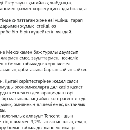
ді. Егер зауыт
қ
ытайлы
қ
жабды
қ
та,
юаньмен
қ
ызмет к
ө
рсету
қ
исынды болады:
тінде сипатта
ғ
ан
ж
ә
не
ө
зі
ү
шінші тарап
лдарымен ж
ұ
мыс істейді,
ө
з
рибе бір-бірін к
ү
шейтетін жа
ғ
дай.
не
Мексикамен баж туралы дауласып
ялармен емес, зауыттармен, несиелік
ү
ш
» болып табылады
: к
ө
ршілес ел
касыны
ң
орбитасына бар
ғ
ан сайын с
ә
йкес
н.
Қ
ытай серіктестерінен жедел саяси
дамушы экономикалар
ғ
а д
ә
л
қ
азір
қ
ажет
рды кез келген декларациядан г
ө
рі
і бір ма
ғ
ынада ы
ңғ
айлы контрагент етеді:
дылы
қ
,
ә
миянны
ң
ө
лшемі емес,
қ
ытайлы
қ
ды.
хнологиялы
қ
алпауыт Tencent - шын
-ті
ң
шамамен 3,2%-ын сатып алып, елді
ң
 кіру болып табылады ж
ә
не логика ірі