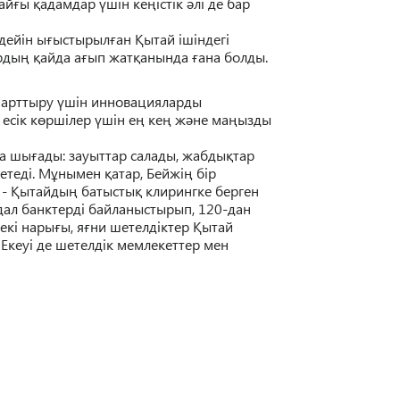
ай
ғ
ы
қ
адамдар
ү
шін ке
ң
істік
ә
лі де бар
 дейін ы
ғ
ыстырыл
ғ
ан
Қ
ытай
ішіндегі
рды
ң
қ
айда а
ғ
ып жат
қ
анында
ғ
ана болды.
і арттыру
ү
шін инновацияларды
есік к
ө
ршілер
ү
шін е
ң
ке
ң
ж
ә
не ма
ң
ызды
а шы
ғ
ады: зауыттар салады, жабды
қ
тар
етед
і
. М
ұ
нымен
қ
атар, Бейжі
ң
бір
 -
Қ
ытайды
ң
батысты
қ
клирингке берген
дал банктерді байланыстырып, 120-дан
екі нары
ғ
ы, я
ғ
ни
шетелдіктер
Қ
ытай
.
Екеуі де шетелдік мемлекеттер мен