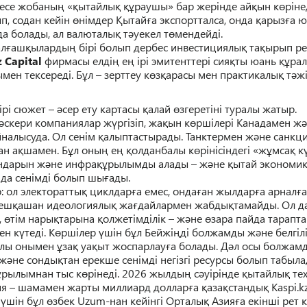
ресе жобаны
ң
«
қ
ытайлы
қ
құ
раушы»
бар жерінде ай
қ
ын к
ө
ріне
п, содан кейін
ө
німдер
Қ
ытай
ғ
а экспортталса, онда
қ
арыз
ғ
а 
да болады, ал валюталы
қ
т
ә
уекел т
ө
мендейді.
ал
ғ
аш
қ
ыларды
ң
бірі болып дербес инвестициялы
қ
та
қ
ырып ре
z Capital
фирмасы елді
ң
е
ң
ірі эмитенттері сия
қ
ты юань
құ
ра
мен тексереді. Б
ұ
л – зерттеу к
ө
з
қ
арасы мен практикалы
қ
т
ә
жі
ірі сюжет –
ә
сер ету картасы
қ
алай
ө
згеретіні туралы жатыр.
ә
скери компаниялар ж
ү
ргізіп, жа
қ
ын к
ө
ршілері Канадамен ж
ә
йналысуда. Ол сенім
қ
алыптастырады. Танктермен ж
ә
не
санкци
ан а
қ
шамен. Б
ұ
л оны
ң
е
ң
қ
олданбалы к
ө
рінісіндегі «ж
ұ
мса
қ
к
ндарын ж
ә
не инфра
құ
рылымды алады – ж
ә
не
қ
ытай экономи
да сенімді болып шы
ғ
ады.
: ол электоратты
қ
циклдар
ғ
а емес, онда
ғ
ан жылдар
ғ
а арнал
ғ
а
еш
қ
ашан идеологиялы
қ
жа
ғ
дайлармен жабды
қ
тамайды. Ол 
,
ө
т
ім
нары
қ
тарына
қ
олжетімділік – ж
ә
не
ө
зара пайда тарапта
ен к
ү
теді
. К
ө
ршілер
ү
шін б
ұ
л Бейжі
ң
ді болжамды ж
ә
не белгіл
лы онымен
ұ
за
қ
уа
қ
ыт жоспарлау
ғ
а болады. Д
ә
л осы болжам
ж
ә
не сонды
қ
тан ерекше сенімді негізгі ресурсы болып табыла
ұ
рылымнан тыс к
ө
рінеді. 2026 жылды
ң
с
ә
уірінде
қ
ытайлы
қ
те
ия – шамамен жарты миллиард доллар
ғ
а
қ
аза
қ
станды
қ
Kaspi.kz
t
ү
шін б
ұ
л
ө
збек Uzum-нан кейінгі Орталы
қ
Азия
ғ
а екінші рет