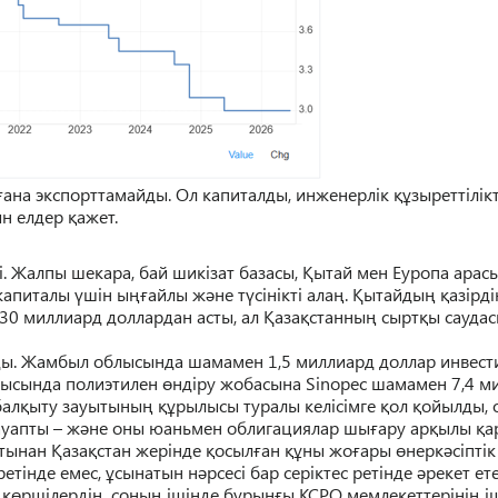
ғ
ана
экспорттамайды. Ол капиталды, инженерлік
құ
зыреттілік
ын елдер
қ
ажет.
і. Жалпы шекара, бай шикізат базасы,
Қ
ытай мен Еуропа арас
капиталы
ү
шін ы
ңғ
айлы ж
ә
не т
ү
сінікті ала
ң
.
Қ
ытайды
ң
қ
азірді
30 миллиард доллардан асты, ал
Қ
аза
қ
станны
ң
сырт
қ
ы сауда
ды. Жамбыл облысында шамамен 1,5 миллиард доллар инвест
блысында полиэтилен
ө
ндіру жобасына Sinopec шамамен 7,4 
ал
қ
ыту зауытыны
ң
құ
рылысы
туралы келісімге
қ
ол
қ
ойылды, 
ауапты
–
ж
ә
не оны юаньмен облигациялар шы
ғ
ару ар
қ
ылы
қ
а
ртынан
Қ
аза
қ
стан жерінде
қ
осыл
ғ
ан
құ
ны жо
ғ
ары
ө
нерк
ә
сіпті
етінде емес,
ұ
сынатын н
ә
рсесі бар серіктес ретінде
ә
рекет ете
к
ө
ршілерді
ң
, соны
ң
ішінде б
ұ
рын
ғ
ы КСРО мемлекеттеріні
ң
і