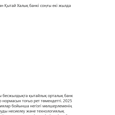
ан
Қ
ытай Халы
қ
банкі со
ңғ
ы екі жылда
ы бесжылдықта қытайлық
о
рталық банк
р нормасын тоғыз рет төмендетті
.
2025
иялар бойынша негізгі м
ө
лшерлемені
ң
уды несиелеу ж
ә
не технологиялы
қ