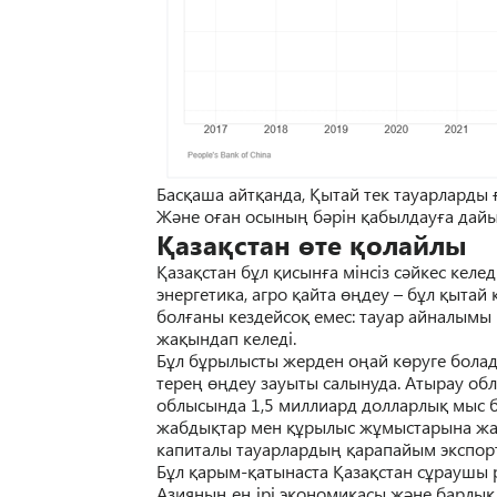
Бас
қ
аша айт
қ
анда,
Қ
ытай тек тауарларды
Ж
ә
не о
ғ
ан осыны
ң
б
ә
рін
қ
абылдау
ғ
а дай
Қ
аза
қ
стан
ө
те
қ
олайлы
Қ
аза
қ
стан б
ұ
л
қ
исын
ғ
а
мінсіз с
ә
йкес келед
энергетика, агро
қ
айта
өң
деу – б
ұ
л
қ
ытай 
бол
ғ
аны кездейсо
қ
емес: тауар айналымы 
жа
қ
ындап келеді.
Б
ұ
л б
ұ
рылысты жерден о
ң
ай к
ө
руге бола
тере
ң
өң
деу зауыты салынуда. Атырау о
облысында 1,5 миллиард долларлы
қ
мыс б
жабды
қ
тар мен
құ
рылыс ж
ұ
мыстарына ж
капиталы тауарларды
ң
қ
арапайым экспо
Б
ұ
л
қ
арым-
қ
атынаста
Қ
аза
қ
стан с
ұ
раушы р
Азияны
ң
е
ң
ірі экономикасы ж
ә
не барлы
қ