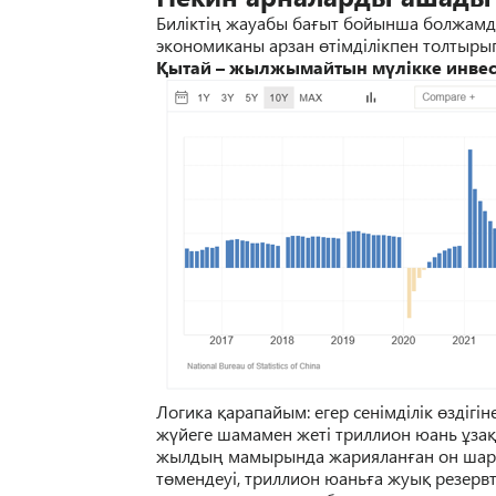
Билікті
ң
жауабы ба
ғ
ыт бойынша болжамды
экономиканы арзан
ө
тімділікпен толтырып
Қытай – жылжымайтын мүлікке инве
Логика қарапайым
:
егер сенімділік өздігі
жүйеге шамамен жеті триллион юань ұзақ 
жылды
ң
мамырында жариялан
ғ
ан он шар
т
ө
мендеуі, триллион юань
ғ
а жуы
қ
резервт