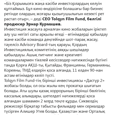
«Біз Қорымызға жаңа кәсіби инвесторлардың келуін
құптаймыз. Бұл кино өндірісіне болашағы бар бизнес
ретінде олардың жоғары қызығушылығын кезекті рет
растап отыр», – деді
CEO Tolqyn Film Fund, белгілі
продюсер Эрнар Курмашев.
Инвестиция жасауға арналған кино жобаларын іріктеп
алу үш негізгі саты арқылы өтеді - өтінімдерді қабылдау
және кәсіби команда деңгейінде шот-парақ жасау,
тәуелсіз Advisory Board-тың қарауы, Қордың
Инвестициялық комитетінің аяққы шешімдер
қабылдауы. Ашық питчинг және креативті
командалармен тікелей кесіссөздер нәтижесінде бүгінгі
таңда Қорға АҚШ-ты, Қытайды, Францияны, Германияны,
Кореяны, ТМД елдерін қоса алғанда, 11 елден 90-нан
астам өтінімдер келіп түсті.
Tolqyn Film Fund-тің бірінші инвестициясы «Дәстүр 2»
жобасы болды, ол осы жылы кең прокатқа шығатын
болады. Аты шулы қазақ хоррорының бірінші бөлігінің
кассалық алымдары, шетелдегі нәтижелерді қоса
алғандан шамамен 2 млрд теңге құрды. Сиквелдің
режиссері бірқатар табысты фильмдер мен сериалдар
түсірген Алишер Утев болды. Қазақстан және Орталық