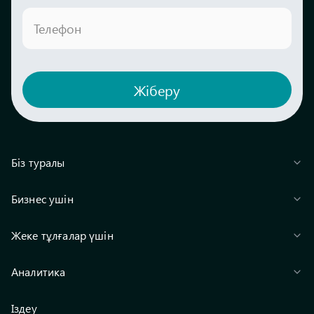
Телефон
Жіберу
Біз туралы
Бизнес ушін
Жеке тұлғалар үшін
Аналитика
Іздеу