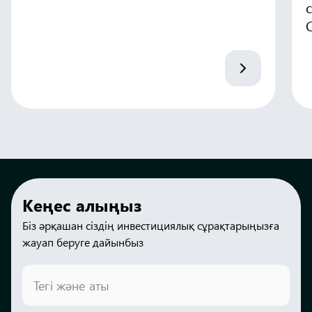
C
Кеңес алыңыз
Біз әрқашан сіздің инвестициялық сұрақтарыңызға
жауап беруге дайынбыз
Тегі және аты