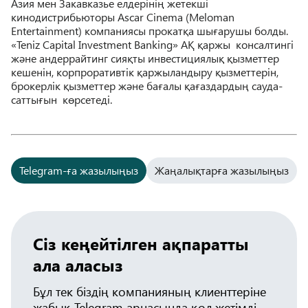
Азия мен Закавказье елдерінің жетекші
кинодистрибьюторы Ascar Cinema (Meloman
Entertainment) компаниясы прокатқа шығарушы болды.
«Teniz Capital Investment Banking» АҚ қаржы консалтингі
және андеррайтинг сияқты инвестициялық қызметтер
кешенін, корпроративтік қаржыландыру қызметтерін,
брокерлік қызметтер және бағалы қағаздардың сауда-
саттығын көрсетеді.
Telegram-ға жазылыңыз
Жаңалықтарға жазылыңыз
Сіз кеңейтілген ақпаратты
ала аласыз
Бұл тек біздің компанияның клиенттеріне
жабық Telegram арнасында қол жетімді.