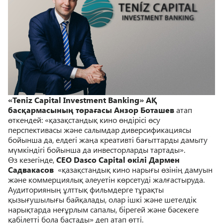
«Teniz Capital Investment Banking» АҚ
басқармасының төрағасы Анзор Боташев
атап
өткендей: «қазақстандық кино өндірісі өсу
перспективасы және салымдар диверсификациясы
бойынша да, елдегі жаңа креативті бағыттарды дамыту
мүмкіндігі бойынша да инвесторларды тартады».
Өз кезегінде,
CEO Dasco Capital өкілі Дармен
Садвакасов
«қазақстандық кино нарығы өзінің дамуын
және коммерциялық әлеуетін көрсетуді жалғастыруда.
Аудиторияның ұлттық фильмдерге тұрақты
қызығушылығы байқалады, олар ішкі және шетелдік
нарықтарда неғұрлым сапалы, бірегей және бәсекеге
қабілетті бола бастады» деп атап өтті.