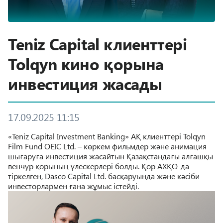
Teniz Capital клиенттері
Tolqyn кино қорына
инвестиция жасады
17.09.2025 11:15
«Teniz Capital Investment Banking» АҚ клиенттері Tolqyn
Film Fund OEIC Ltd. – көркем фильмдер және анимация
шығаруға инвестиция жасайтын Қазақстандағы алғашқы
венчур қорының үлескерлері болды. Қор АХҚО-да
тіркелген, Dasco Capital Ltd. басқаруында және кәсіби
инвесторлармен ғана жұмыс істейді.