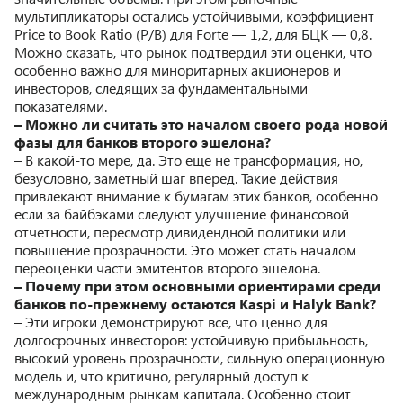
мультипликаторы остались устойчивыми, коэффициент
Price to Book Ratio (P/B) для Forte — 1,2, для БЦК — 0,8.
Можно сказать, что рынок подтвердил эти оценки, что
особенно важно для миноритарных акционеров и
инвесторов, следящих за фундаментальными
показателями.
– Можно ли считать это началом своего рода новой
фазы для банков второго эшелона?
– В какой-то мере, да. Это еще не трансформация, но,
безусловно, заметный шаг вперед. Такие действия
привлекают внимание к бумагам этих банков, особенно
если за байбэками следуют улучшение финансовой
отчетности, пересмотр дивидендной политики или
повышение прозрачности. Это может стать началом
переоценки части эмитентов второго эшелона.
– Почему при этом основными ориентирами среди
банков по-прежнему остаются Kaspi и Halyk Bank?
– Эти игроки демонстрируют все, что ценно для
долгосрочных инвесторов: устойчивую прибыльность,
высокий уровень прозрачности, сильную операционную
модель и, что критично, регулярный доступ к
международным рынкам капитала. Особенно стоит