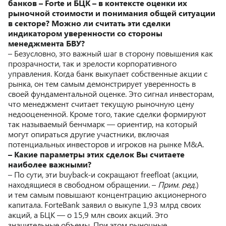
банков – Forte и БЦК – в контексте оценки их
рыночной стоимости и понимания общей ситуации
в секторе? Можно ли считать эти сделки
индикатором уверенности со стороны
менеджмента БВУ?
– Безусловно, это важный шаг в сторону повышения как
прозрачности, так и зрелости корпоративного
управления. Когда банк выкупает собственные акции с
рынка, он тем самым демонстрирует уверенность в
своей фундаментальной оценке. Это сигнал инвесторам,
что менеджмент считает текущую рыночную цену
недооцененной. Кроме того, такие сделки формируют
так называемый бенчмарк — ориентир, на который
могут опираться другие участники, включая
потенциальных инвесторов и игроков на рынке M&A.
– Какие параметры этих сделок Вы считаете
наиболее важными?
– По сути, эти buyback-и сокращают freefloat (акции,
находящиеся в свободном обращении. –
Прим. ред.
)
и тем самым повышают концентрацию акционерного
капитала. ForteBank заявил о выкупе 1,93 млрд своих
акций, а БЦК — о 15,9 млн своих акций. Это
значительные объемы. При этом рыночные