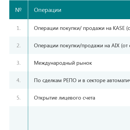
№
Операции
1.
Операции покупки/ продажи на KASE (о
2.
Операции покупки/продажи на AIX (от 
3.
Международный рынок
4.
По сделкам РЕПО и в секторе автоматич
5.
Открытие лицевого счета