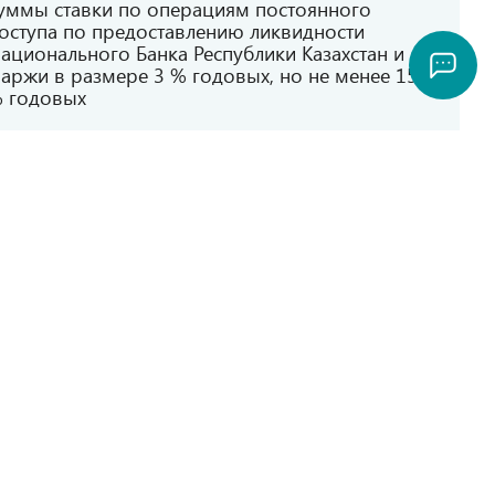
уммы ставки по операциям постоянного
оступа по предоставлению ликвидности
ационального Банка Республики Казахстан и
аржи в размере 3 % годовых, но не менее 15
 годовых
есплатно
,5 % - от суммы дохода, минимум 100 тнг.
тавка вознаграждения по операции по
ереносу непокрытых позиции составляет не
олее 15 % годовых
есплатно
0 МРП