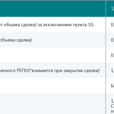
Т
т объема сделки) за исключением пункта 10.
0
объема сделки)
0
0
еского РЕПО (*взимается при закрытии сделки)
1
Б
1
С
п