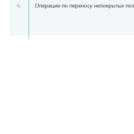
6.
Операции по переносу непокрытых пози
7.
Зачисление финансовых инструментов
8.
Операции по переносу непокрытых поз
Перевод финансовых инструментов из АО
9.
компанию Teniz Capital Brokerage Ltd
10.
Списание финансовых инструментов