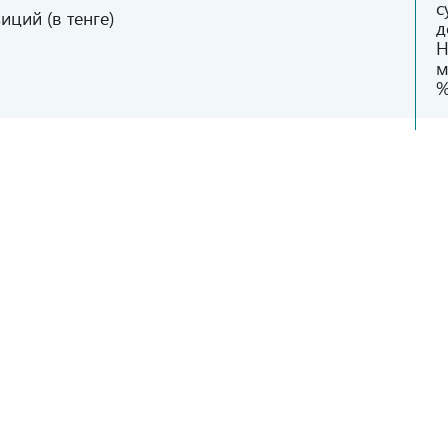
с
ций (в тенге)
д
Н
м
%
Б
1
С
иций (в долларах США)
п
б
 «Teniz Capital Investment Banking» в Частную
Б
1