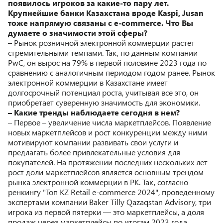
появилось игроков за какие-то пару лет.
Крупнейшие банки Казахстана вроде Kaspi, Jusan
тоже напрямую связаны с e-commerce. Что Вы
думаете о значимости этой сферы?
– Рынок розничной электронной коммерции растет
стремительными темпами. Так, по данным компании
PwC, он вырос на 79% в первой половине 2023 года по
сравнению с аналогичным периодом годом ранее. Рынок
электронной коммерции в Казахстане имеет
долгосрочный потенциал роста, учитывая все это, он
приобретает суверенную значимость для экономики.
– Какие тренды наблюдаете сегодня в нем?
– Первое – увеличение числа маркетплейсов. Появление
новых маркетплейсов и рост конкуренции между ними
мотивируют компании развивать свои услуги и
предлагать более привлекательные условия для
покупателей. На протяжении последних нескольких лет
рост доли маркетплейсов является основным трендом
рынка электронной коммерции в РК. Так, согласно
ренкингу "Топ KZ Retail e-commerce 2024", проведенному
экспертами компании Baker Tilly Qazaqstan Advisory, три
игрока из первой пятерки — это маркетплейсы, а доля
продаж через маркетплейсы по итогам 2023 года