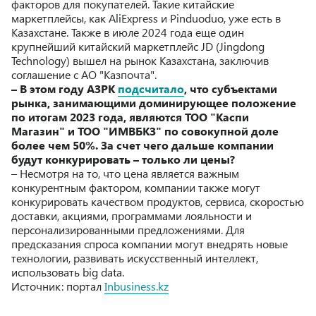
факторов для покупателей. Такие китайские
маркетплейсы, как AliExpress и Pinduoduo, уже есть в
Казахстане. Также в июле 2024 года еще один
крупнейший китайский маркетплейс JD (Jingdong
Technology) вышел на рынок Казахстана, заключив
соглашение с АО "Казпочта".
– В этом году АЗРК
подсчитало
, что субъектами
рынка, занимающими доминирующее положение
по итогам 2023 года, являются ТОО "Каспи
Магазин" и ТОО "ИМВБКЗ" по совокупной доле
более чем 50%. За счет чего дальше компании
будут конкурировать – только ли цены?
– Несмотря на то, что цена является важным
конкурентным фактором, компании также могут
конкурировать качеством продуктов, сервиса, скоростью
доставки, акциями, программами лояльности и
персонализированными предложениями. Для
предсказания спроса компании могут внедрять новые
технологии, развивать искусственный интеллект,
использовать big data.
Источник: портал
Inbusiness.kz