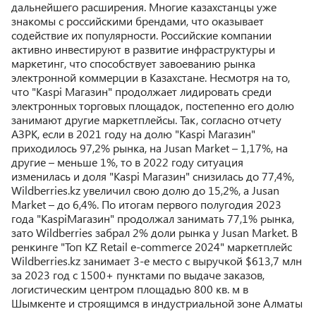
дальнейшего расширения. Многие казахстанцы уже
знакомы с российскими брендами, что оказывает
содействие их популярности. Российские компании
активно инвестируют в развитие инфраструктуры и
маркетинг, что способствует завоеванию рынка
электронной коммерции в Казахстане. Несмотря на то,
что "Kaspi Магазин" продолжает лидировать среди
электронных торговых площадок, постепенно его долю
занимают другие маркетплейсы. Так, согласно отчету
АЗРК, если в 2021 году на долю "Kaspi Магазин"
приходилось 97,2% рынка, на Jusan Market – 1,17%, на
другие – меньше 1%, то в 2022 году ситуация
изменилась и доля "Kaspi Магазин" снизилась до 77,4%,
Wildberries.kz увеличил свою долю до 15,2%, а Jusan
Market – до 6,4%. По итогам первого полугодия 2023
года "KaspiМагазин" продолжал занимать 77,1% рынка,
зато Wildberries забрал 2% доли рынка у Jusan Market. В
ренкинге "Топ KZ Retail e-commerce 2024" маркетплейс
Wildberries.kz занимает 3-е место с выручкой $613,7 млн
за 2023 год с 1500+ пунктами по выдаче заказов,
логистическим центром площадью 800 кв. м в
Шымкенте и строящимся в индустриальной зоне Алматы