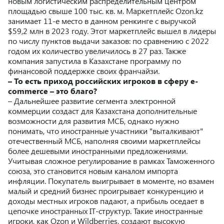
новым логистическим распределительным центром
площадью свыше 100 тыс. кв. м. Маркетплейс Ozon.kz
занимает 11-е место в данном ренкинге с выручкой
$59,2 млн в 2023 году. Этот маркетплейс вышел в лидеры
по числу пунктов выдачи заказов: по сравнению с 2022
годом их количество увеличилось в 27 раз. Также
компания запустила в Казахстане программу по
финансовой поддержке своих франчайзи.
– То есть приход российских игроков в сферу e-
commerce – это благо?
– Дальнейшее развитие сегмента электронной
коммерции создаст для Казахстана дополнительные
возможности для развития МСБ, однако нужно
понимать, что иностранные участники "выталкивают"
отечественный МСБ, наполняя своими маркетплейсы
более дешевыми иностранными предложениями.
Учитывая сложное регулирование в рамках Таможенного
союза, это становится новым каналом импорта
инфляции. Покупатель выигрывает в моменте, но взамен
малый и средний бизнес проигрывает конкуренцию и
доходы местных игроков падают, а прибыль оседает в
цепочке иностранных IT-структур. Такие иностранные
игроки, как Ozon и Wildberries, создают высокую