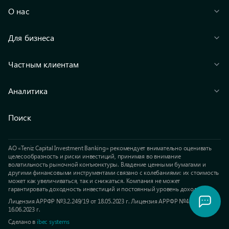
О нас
Для бизнеса
Частным клиентам
Аналитика
Поиск
АО «Teniz Capital Investment Banking» рекомендует внимательно оценивать
целесообразность и риски инвестиций, принимая во внимание
волатильность рыночной конъюнктуры. Владение ценными бумагами и
другими финансовыми инструментами связано с колебаниями: их стоимость
может как увеличиваться, так и снижаться. Компания не может
гарантировать доходность инвестиций и постоянный уровень доходов.
Лицензия АРРФР №3.2.249/19 от 18.05.2023 г. Лицензия АРРФР №4.3.19 от
16.06.2023 г.
Сделано в
ibec systems