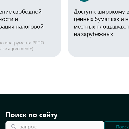
ение свободной
Доступ к широкому 
ности и
ценных бумаг как и н
зация налоговой
местных площадках, т
на зарубежных
ю инструмента РЕПО
ase agreement»)
Поиск по сайту
запрос
Поиск