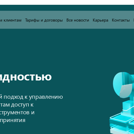
м клиентам
Тарифы и договоры
Все новости
Карьера
Контакты
идностью
й подход к управлению
там доступ к
струментов и
 принятия