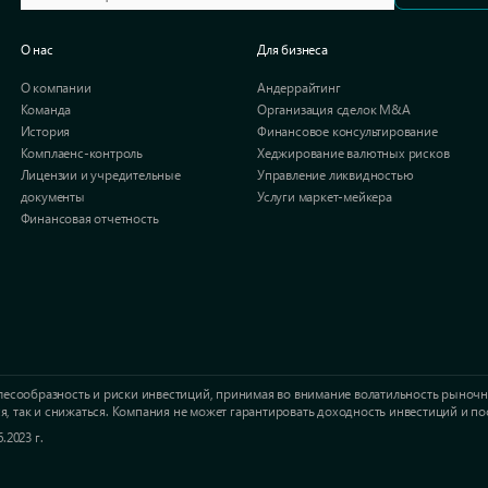
О нас
Для бизнеса
О компании
Андеррайтинг
Команда
Организация сделок M&A​
История
Финансовое консультирование
Комплаенс-контроль
Хеджирование валютных рисков
Лицензии и учредительные
Управление ликвидностью
документы
Услуги маркет-мейкера
Финансовая отчетность
ь целесообразность и риски инвестиций, принимая во внимание волатильность ры
ся, так и снижаться. Компания не может гарантировать доходность инвестиций и п
.2023 г.