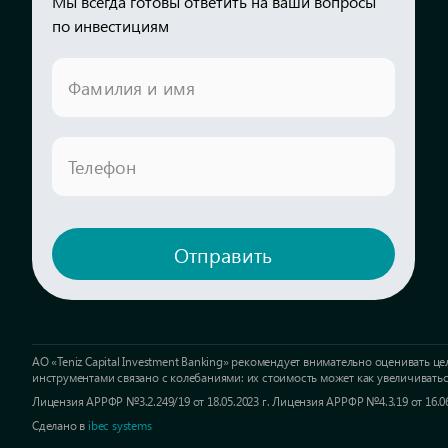
Мы всегда готовы ответить на ваши вопросы
по инвестициям
Фамилия и имя
Телефон
Отправить
АО «Teniz Capital Investment Banking» рекомендует внимательно оцениват
инструментами связано с колебаниями: их стоимость может как увеличивать
Лицензия АРРФР №3.2.249/19 от 18.05.2023 г. Лицензия АРРФР №4.3.19 от 16.06
Сделано в
ibec systems