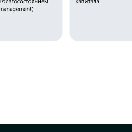
 благосостоянием
капитала
 management)