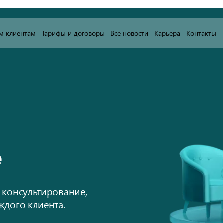
м клиентам
Тарифы и договоры
Все новости
Карьера
Контакты
е
 консультирование,
ждого клиента.