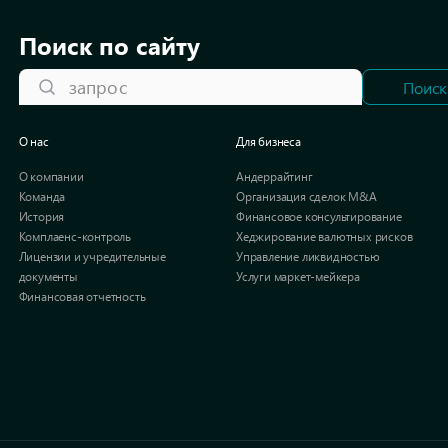
Поиск по сайту
запрос
Поиск
О нас
Для бизнеса
О компании
Андеррайтинг
Команда
Организация сделок M&A​
История
Финансовое консультирование
Комплаенс-контроль
Хеджирование валютных рисков
Лицензии и учредительные
Управление ликвидностью
документы
Услуги маркет-мейкера
Финансовая отчетность